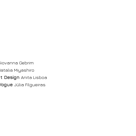
iovanna Gebrim
atalia Miyashiro
et Design
Anita Lisboa
 Vogue
Júlia Filgueiras