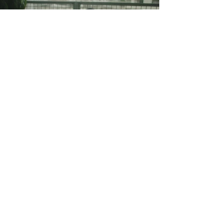
Direção
Gonzo LLorente
Direção de Fotografia
Leo Kawabe
Direção de Arte
Natalia Miyashiro
Figurino
Simone Fleitich
Beleza
Laura Lalaina
1AD
Ana Laforga
2AD
Manu Fenerich
Assistência de Arte
Anita Lisboa
Contrarregra
Jorge Spadaro
Ajudantes de Arte
Marcos Perello e
Gustavo Lemos